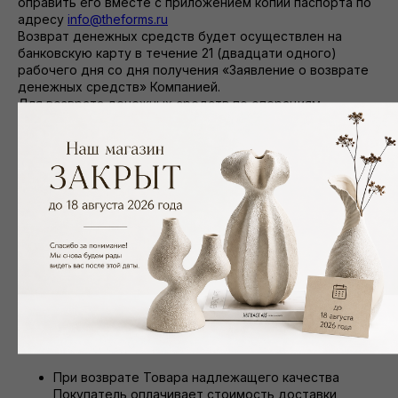
оправить его вместе с приложением копии паспорта по
адресу
info@theforms.ru
Возврат денежных средств будет осуществлен на
банковскую карту в течение 21 (двадцати одного)
рабочего дня со дня получения «Заявление о возврате
денежных средств» Компанией.
Для возврата денежных средств по операциям
проведенными с ошибками необходимо обратиться с
письменным заявлением и приложением копии паспорта
и чеков/квитанций, подтверждающих ошибочное
списание. Данное заявление необходимо направить по
адресу
info@theforms.ru
Сумма возврата будет равняться сумме покупки.
Срок рассмотрения Заявления и возврата
денежных средств начинает исчисляться с
момента получения Компанией Заявления и
рассчитывается в рабочих днях без учета
праздников/выходных дней.
При возврате Товара надлежащего качества
Покупатель оплачивает стоимость доставки