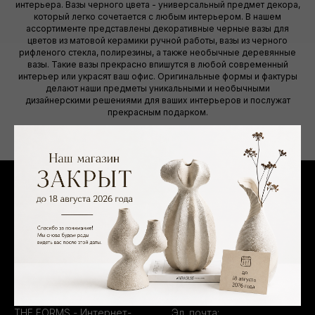
интерьера. Вазы черного цвета - универсальный предмет декора,
который легко сочетается с любым интерьером. В нашем
ассортименте представлены декоративные черные вазы для
цветов из матовой керамики ручной работы, вазы из черного
рифленого стекла, полирезины, а также необычные деревянные
вазы. Такие вазы прекрасно впишутся в любой современный
интерьер или украсят ваш офис. Оригинальные формы и фактуры
делают наши предметы уникальными и необычными
дизайнерскими решениями для ваших интерьеров и послужат
прекрасным подарком.
О КОМПАНИИ
КОНТАКТЫ
ИП Захаров Максим
Тел.:
+7 (499) 495-10-28
Вячеславович
WhatsApp:
+7 (903) 101-25-
ОГРНИП: 325774600164716
66
ИНН: 772206848828
Telegram:
@theforms_shop
THE FORMS - Интернет-
Эл. почта: