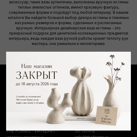
аксессуар, такие вазы аутентичны, выполнены вручную из глины
теплых землистых оттенков, имеют красивую фактуру,
современные формы и подойдут под любой интерьер. В нашем
каталоге Вы найдете большой выбор декора из глины и глиняных
ваз разных размеров и формы, сделанных и расписанных
вручную. Интерьерная дизайнерская ваза из глины - это
прекрасный подарок для ценителей коллекционных предметов
интерьера, ведь каждая ваза ручной работы хранит теплоту рук
мастера, она уникальна и неповторима.
О КОМПАНИИ
КОНТАКТЫ
ИП Захаров Максим
Тел.:
+7 (499) 495-10-28
Вячеславович
WhatsApp:
+7 (903) 101-25-
ОГРНИП: 325774600164716
66
ИНН: 772206848828
Telegram:
@theforms_shop
THE FORMS - Интернет-
Эл. почта: