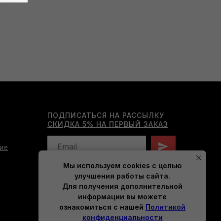
ПОДПИСАТЬСЯ НА РАССЫЛКУ
СКИДКА 5% НА ПЕРВЫЙ ЗАКАЗ
ие
Мы используем cookies с целью
Нажимая на кнопку, вы даете согласие на
улучшения работы сайта.
обработку персональных данных
Для получения дополнительной
и соглашаетесь c
политикой
конфиденциальности
.
информации вы можете
ознакомиться с нашей
Политикой
конфиденциальности