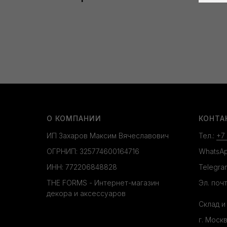
О КОМПАНИИ
КОНТА
ИП Захаров Максим Вячеславович
Тел.:
+7
ОГРНИП: 325774600164716
WhatsA
ИНН: 772206848828
Telegra
THE FORMS - Интернет-магазин
Эл. почт
декора и аксессуаров
Склад и
г. Моск