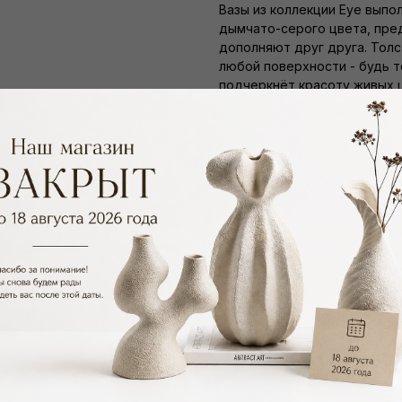
Вазы из коллекции Eye выпо
дымчато-серого цвета, пре
дополняют друг друга. Толс
любой поверхности - будь т
подчеркнёт красоту живых 
вазу универсальным предме
В коллекции представлены д
Ваза Eye A
F1071
Ваза Eye B
F1072
Вазы Eye производятся вручн
может незначительно отличат
Цвет: Серый
Материал: Стекло
lwh: 235x80x135 mm
Weight: 2200 g