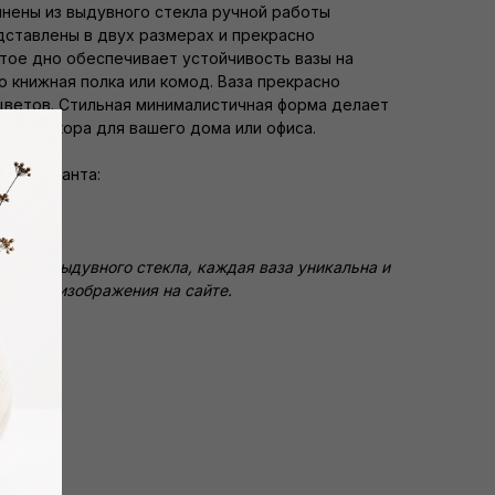
лнены из выдувного стекла ручной работы
дставлены в двух размерах и прекрасно
тое дно обеспечивает устойчивость вазы на
о книжная полка или комод. Ваза прекрасно
цветов. Стильная минималистичная форма делает
том декора для вашего дома или офиса.
ва варианта:
ую из выдувного стекла, каждая ваза уникальна и
ься от изображения на сайте.