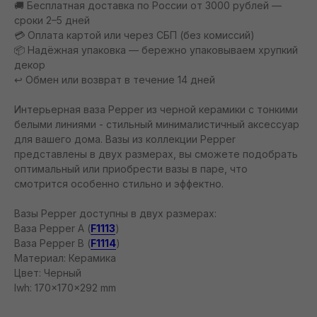
🚚 Бесплатная доставка по России от 3000 рублей —
сроки 2–5 дней
💳 Оплата картой или через СБП (без комиссий)
📦 Надёжная упаковка — бережно упаковываем хрупкий
декор
↩️ Обмен или возврат в течение 14 дней
Интерьерная ваза Pepper из черной керамики с тонкими
белыми линиями - стильный минималистичный аксессуар
для вашего дома. Вазы из коллекции Pepper
представлены в двух размерах, вы сможете подобрать
оптимальный или приобрести вазы в паре, что
смотрится особенно стильно и эффектно.
Вазы Pepper доступны в двух размерах:
Ваза Pepper A (
F1113
)
Ваза Pepper B (
F1114
)
Материал: Керамика
Цвет: Черный
lwh: 170x170x292 mm