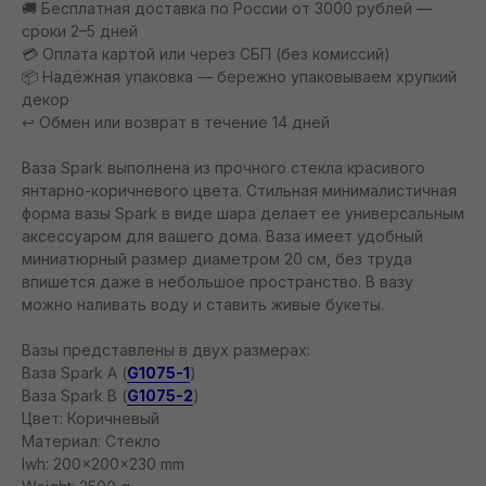
🚚 Бесплатная доставка по России от 3000 рублей —
сроки 2–5 дней
💳 Оплата картой или через СБП (без комиссий)
📦 Надёжная упаковка — бережно упаковываем хрупкий
декор
↩️ Обмен или возврат в течение 14 дней
Ваза Spark выполнена из прочного стекла красивого
янтарно-коричневого цвета. Стильная минималистичная
форма вазы Spark в виде шара делает ее универсальным
аксессуаром для вашего дома. Ваза имеет удобный
миниатюрный размер диаметром 20 см, без труда
впишется даже в небольшое пространство. В вазу
можно наливать воду и ставить живые букеты.
Вазы представлены в двух размерах:
Ваза Spark A (
G1075-1
)
Ваза Spark B (
G1075-2
)
Цвет: Коричневый
Материал: Стекло
lwh: 200x200x230 mm