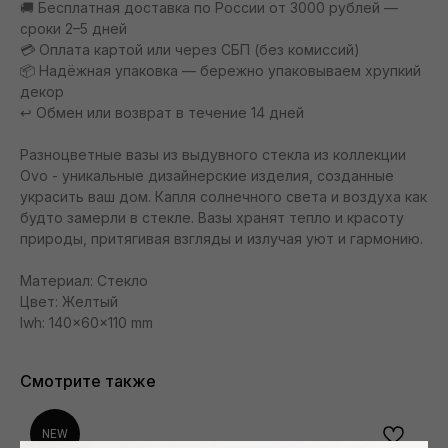
🚚 Бесплатная доставка по России от 3000 рублей —
сроки 2–5 дней
💳 Оплата картой или через СБП (без комиссий)
📦 Надёжная упаковка — бережно упаковываем хрупкий
декор
↩️ Обмен или возврат в течение 14 дней
Разноцветные вазы из выдувного стекла из коллекции
Ovo - уникальные дизайнерские изделия, созданные
украсить ваш дом. Капля солнечного света и воздуха как
будто замерли в стекле. Вазы хранят тепло и красоту
природы, притягивая взгляды и излучая уют и гармонию.
Материал: Стекло
Цвет: Желтый
lwh: 140x60x110 mm
Смотрите также
NEW