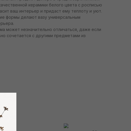
качественной керамики белого цвета с росписью
расит ваш интерьер и придаст ему теплоту и уют.
кие формы делают вазу универсальным
рьера.
рма может незначительно отличаться, даже если
ьно сочетается с другими предметами из