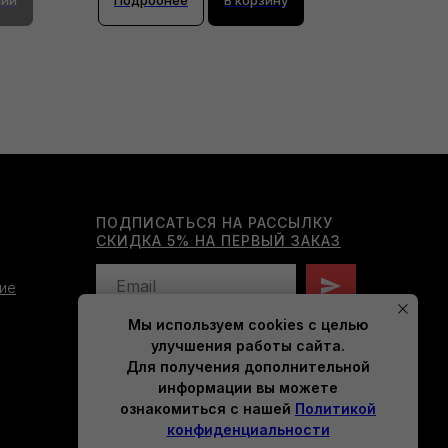
ПОДПИСАТЬСЯ НА РАССЫЛКУ
СКИДКА 5% НА ПЕРВЫЙ ЗАКАЗ
ие
Мы используем cookies с целью
Нажимая на кнопку, вы даете согласие на
улучшения работы сайта.
обработку персональных данных
Для получения дополнительной
и соглашаетесь c
политикой
конфиденциальности
.
информации вы можете
ознакомиться с нашей
Политикой
конфиденциальности