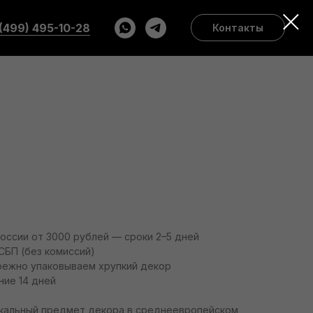
(499) 495-10-28
Контакты
России от 3000 рублей — сроки 2–5 дней
СБП (без комиссий)
режно упаковываем хрупкий декор
ние 14 дней
никальный предмет декора в среднеевропейском