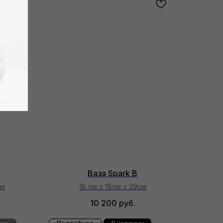
Ваза Spark B
см
18 см х 18см х 29см
10 200
руб.
чии
Подробнее
В корзину