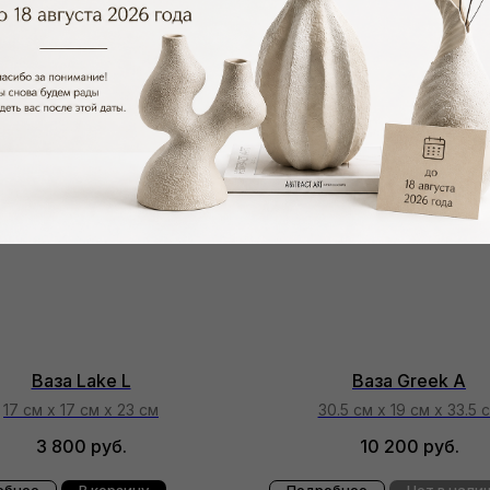
Ваза Lake L
Ваза Greek A
17 см х 17 см х 23 см
30.5 см х 19 см х 33.5 
3 800
руб.
10 200
руб.
обнее
В корзину
Подробнее
Нет в нали