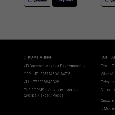
О КОМПАНИИ
КОНТА
ИП Захаров Максим Вячеславович
Тел.:
+7
ОГРНИП: 325774600164716
WhatsA
ИНН: 772206848828
Telegra
THE FORMS - Интернет-магазин
Эл. почт
декора и аксессуаров
Склад и
г. Моск