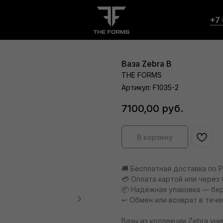
+7 
Ваза Zebra B
THE FORMS
Артикул:
F1035-2
7100,00
руб.
В корзину
🚚 Бесплатная доставка по 
💳 Оплата картой или через 
📦 Надёжная упаковка — бе
↩️ Обмен или возврат в тече
Вазы из коллекции Zebra у