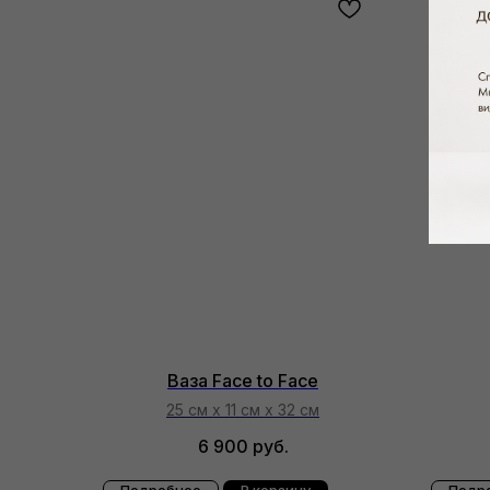
Ваза Face to Face
25 см х 11 см х 32 см
6 900
руб.
Подробнее
В корзину
Подр