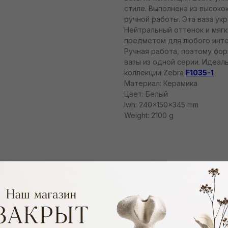
стиле. Выполнена из высоко
ручной работы. Эта ваза ук
Нейтральный оттенок и мяг
предметом для любого инте
Ручная работа, поэтому фо
вазы из одной серии. Идеал
коллекции Zebra
F1035-1
Материал: Керамика
Цвет: Белый
lwh: 240x150x345 mm
Weight: 2100 g