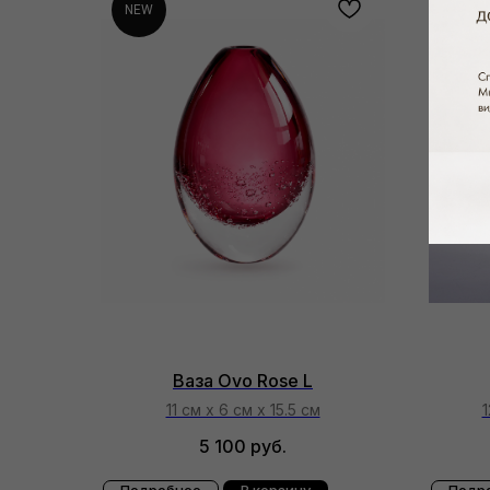
NEW
Ваза Ovo Rose L
11 см х 6 см х 15.5 см
1
5 100
руб.
Подробнее
В корзину
Подр