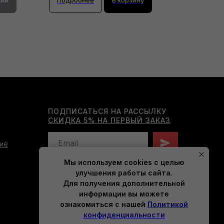
ПОДПИСАТЬСЯ НА РАССЫЛКУ
СКИДКА 5% НА ПЕРВЫЙ ЗАКАЗ
ие
Мы используем cookies с целью
Нажимая на кнопку, вы даете согласие на
улучшения работы сайта.
обработку персональных данных
Для получения дополнительной
и соглашаетесь c
политикой
конфиденциальности
.
информации вы можете
ознакомиться с нашей
Политикой
конфиденциальности