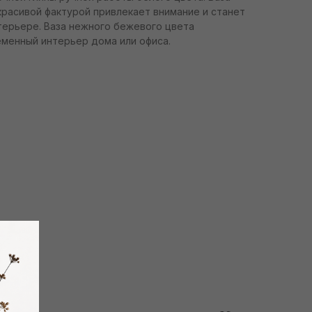
расивой фактурой привлекает внимание и станет
терьере. Ваза нежного бежевого цвета
еменный интерьер дома или офиса.