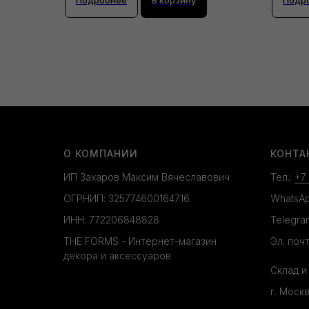
О КОМПАНИИ
КОНТА
ИП Захаров Максим Вячеславович
Тел.:
+7
ОГРНИП: 325774600164716
WhatsA
ИНН: 772206848828
Telegra
THE FORMS - Интернет-магазин
Эл. почт
декора и аксессуаров
Склад и
г. Моск