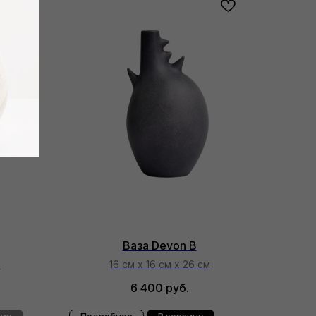
Ваза Devon B
м
16 см х 16 см х 26 см
6 400
руб.
чии
Подробнее
В корзину