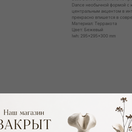
Dance необычной формой с к
центральным акцентом в ин
прекрасно впишется в совр
Материал: Терракота
Цвет: Бежевый
lwh: 295x295x300 mm