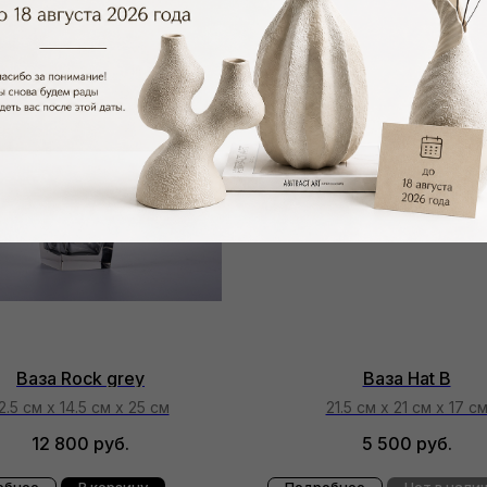
Ваза Rock grey
Ваза Hat B
2.5 см х 14.5 см х 25 см
21.5 см х 21 см х 17 с
12 800
руб.
5 500
руб.
обнее
В корзину
Подробнее
Нет в нали