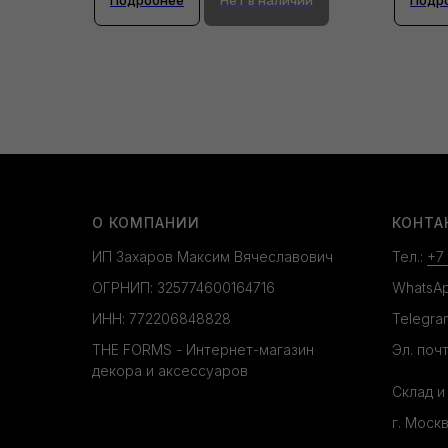
О КОМПАНИИ
КОНТА
ИП Захаров Максим Вячеславович
Тел.:
+7
ОГРНИП: 325774600164716
WhatsA
ИНН: 772206848828
Telegra
THE FORMS - Интернет-магазин
Эл. почт
декора и аксессуаров
Склад и
г. Моск