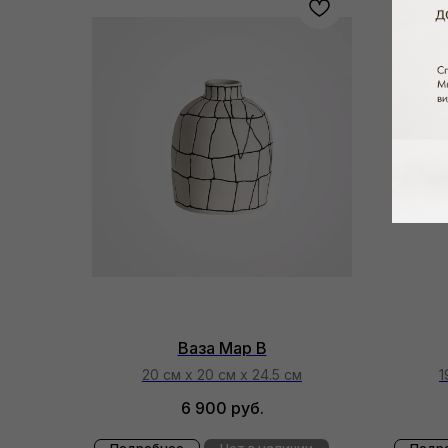
Ваза Map B
20 см х 20 см х 24.5 см
1
6 900
руб.
Подробнее
Нет в наличии
Подр