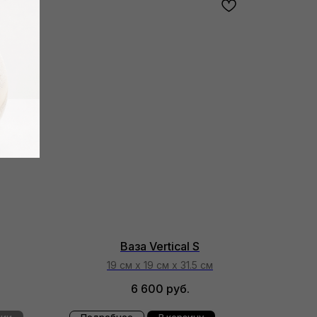
Ваза Vertical S
19 см х 19 см х 31.5 см
6 600
руб.
чии
Подробнее
В корзину