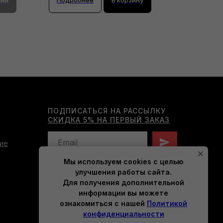
ПОДПИСАТЬСЯ НА РАССЫЛКУ
СКИДКА 5% НА ПЕРВЫЙ ЗАКАЗ
ие
Мы используем cookies с целью
Нажимая на кнопку, вы даете согласие на
улучшения работы сайта.
обработку персональных данных
Для получения дополнительной
и соглашаетесь c
политикой
конфиденциальности
.
информации вы можете
ознакомиться с нашей
Политикой
конфиденциальности