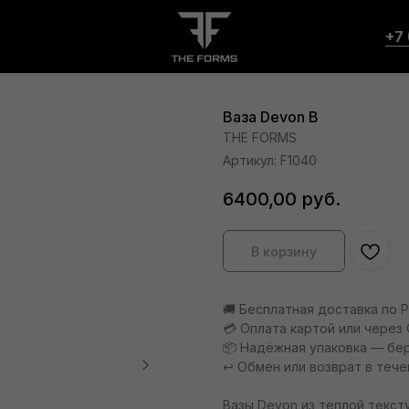
+7 
Ваза Devon B
THE FORMS
Артикул:
F1040
6400,00
руб.
В корзину
🚚 Бесплатная доставка по 
💳 Оплата картой или через 
📦 Надёжная упаковка — бе
↩️ Обмен или возврат в тече
Вазы Devon из теплой текст