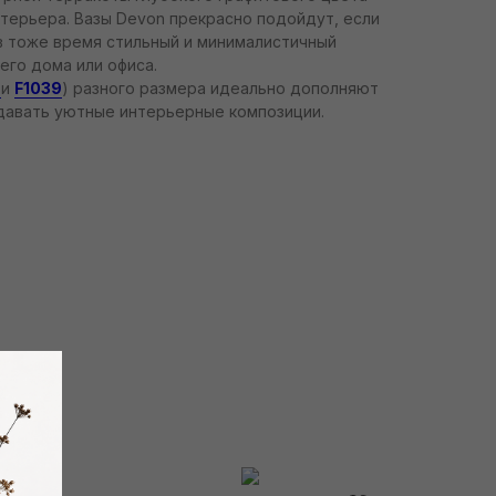
терьера. Вазы Devon прекрасно подойдут, если
в тоже время стильный и минималистичный
его дома или офиса.
0
и
F1039
) разного размера идеально дополняют
здавать уютные интерьерные композиции.