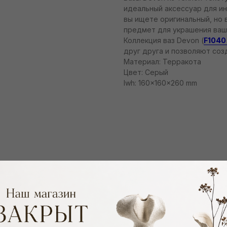
идеальный аксессуар для ин
вы ищете оригинальный, но 
предмет для украшения ваш
Коллекция ваз Devon (
F104
друг друга и позволяют со
Материал: Терракота
Цвет: Серый
lwh: 160x160x260 mm