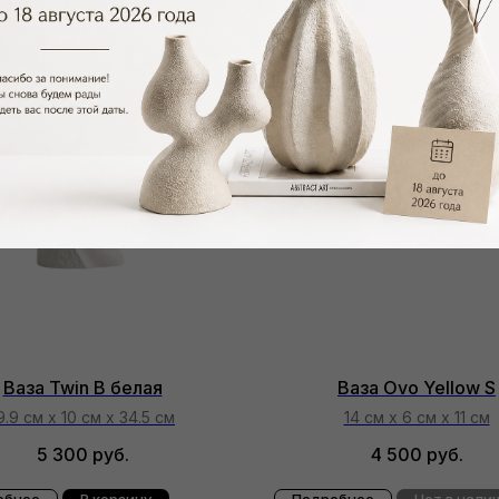
Ваза Twin B белая
Ваза Ovo Yellow S
9.9 см х 10 см х 34.5 см
14 см х 6 см х 11 см
5 300
руб.
4 500
руб.
обнее
В корзину
Подробнее
Нет в нали