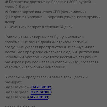
🚚 Бесплатная доставка по России от 3000 рублей —
сроки 2–5 дней
💳 Оплата картой или через СБП (без комиссий)
📦 Надёжная упаковка — бережно упаковываем хрупкий
декор
↩️ Обмен или возврат в течение 14 дней
Коллекция миниатюрных ваз Fly - уникальные и
современные вазы с двойным стеклом, легкие и
воздушные украсят пространство и не займут много
места. Ваза прекрасно смотрится с одним цветком или
небольшим букетом. Сочетайте несколько ваз разных
размеров и разного цвета из коллекции Fly , составляя
красивые интерьерные композиции.
В коллекции представлены вазы в трех цветах и
размерах:
Ваза Fly yellow (
CA2-60102
)
Ваза Fly green (
CA2-60100
)
Ваза Fly rose (
CA2-60103
)
Материал: Стекло